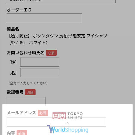
オーダーＩＤ
商品名
【透け防止】 ボタンダウン 長袖 形態安定 ワイシャツ
（S37-80 ホワイト）
お問い合わせ時氏名
［姓］
［名］
（全角で入力してください）
電話番号
メールアドレス
内容