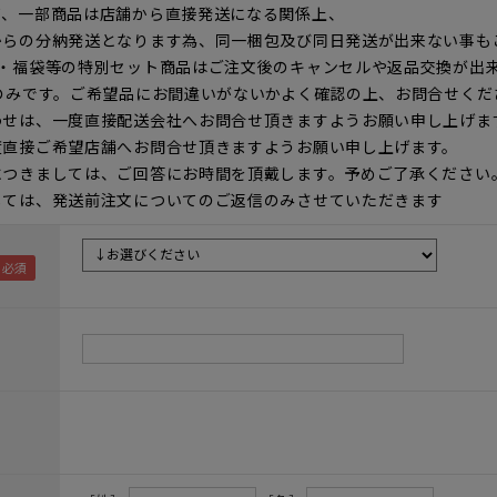
て、一部商品は店舗から直接発送になる関係上、
からの分納発送となります為、同一梱包及び同日発送が出来ない事も
ト・福袋等の特別セット商品はご注文後のキャンセルや返品交換が出
のみです。ご希望品にお間違いがないかよく確認の上、お問合せくだ
わせは、一度直接配送会社へお問合せ頂きますようお願い申し上げま
度直接ご希望店舗へお問合せ頂きますようお願い申し上げます。
につきましては、ご回答にお時間を頂戴します。予めご了承ください
しては、発送前注文についてのご返信のみさせていただきます