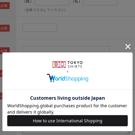
［姓］
［名］
（全角で入力してください）
（メールアドレス確認のため再度入力をお願いします)