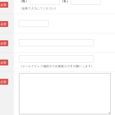
［姓］
［名］
（全角で入力してください）
（メールアドレス確認のため再度入力をお願いします)