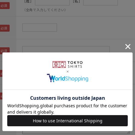
［姓］
［名］
（全角で入力してください）
（メールアドレス確認のため再度入力をお願いします)