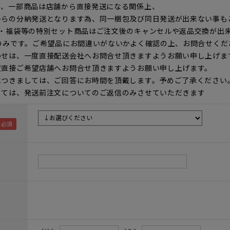
て、一部商品は店舗から直接発送になる関係上、
からの分納発送となります為、同一梱包及び同日発送が出来ない事も
ト・福袋等の特別セット商品はご注文後のキャンセルや返品交換が出
のみです。ご希望品にお間違いがないかよく確認の上、お問合せくだ
わせは、一度直接配送会社へお問合せ頂きますようお願い申し上げま
度直接ご希望店舗へお問合せ頂きますようお願い申し上げます。
につきましては、ご回答にお時間を頂戴します。予めご了承ください
しては、発送前注文についてのご返信のみさせていただきます