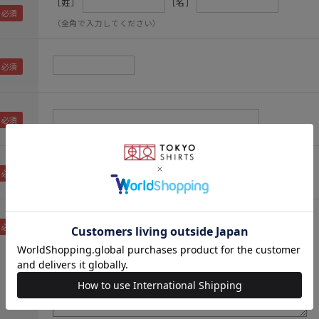
［姓］
［名］
（全角で入力してください）
（メールアドレス確認のため再度入力をお願いします)