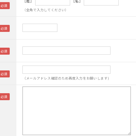
［姓］
［名］
（全角で入力してください）
（メールアドレス確認のため再度入力をお願いします)