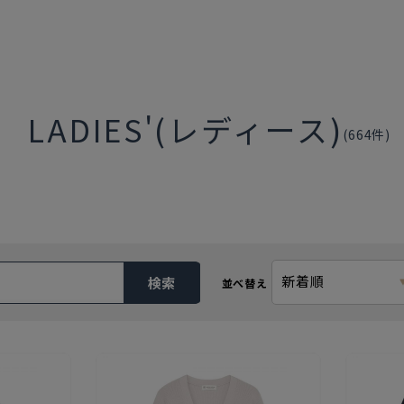
LADIES'(レディース)
(
664
件)
新着順
検索
並べ替え