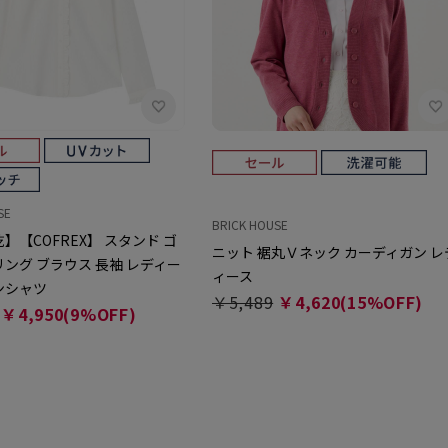
SE
BRICK HOUSE
】【COFREX】 スタンド ゴ
ニット 裾丸Ｖネック カーディガン レ
ング ブラウス 長袖 レディー
ィース
ンシャツ
￥5,489
￥4,620(15%OFF)
￥4,950(9%OFF)