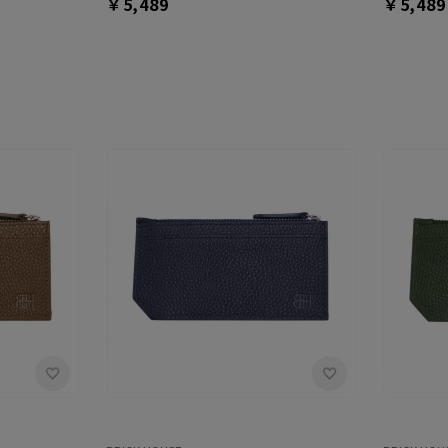
￥5,489
￥5,489