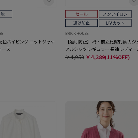
SE
BRICK HOUSE
配色パイピング ニットジャケ
【透け防止】 衿・前立比翼刺繍 カジ
ィース
アルシャツ レギュラー 長袖 レディー
￥4,950
￥4,389(11%OFF)