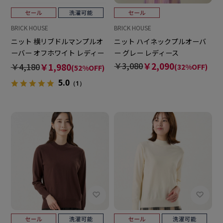
BRICK HOUSE
BRICK HOUSE
ニット 横リブドルマンプルオ
ニット ハイネックプルオーバ
ーバー オフホワイト レディー
ー グレー レディース
ス
￥3,080
￥2,090
￥4,180
￥1,980
(32%OFF)
(52%OFF)
5.0
（1）