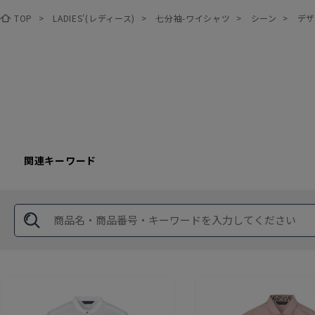
TOP
>
LADIES'(レディース)
>
七分袖-ワイシャツ
>
シーン
>
デ
関連キーワード