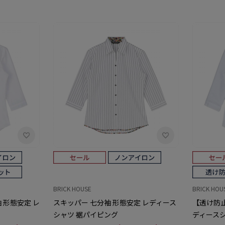
BRICK HOUSE
BRICK HOU
 形態安定 レ
スキッパー 七分袖 形態安定 レディース
【透け防止
シャツ 裾パイピング
ディース