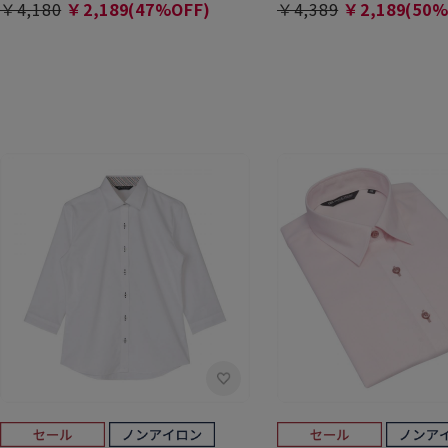
￥4,180
￥2,189(47%OFF)
￥4,389
￥2,189(50%