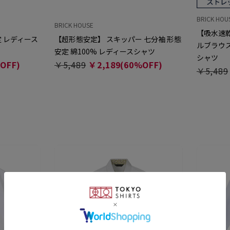
BRICK HOU
BRICK HOUSE
【吸水速乾
定 レディース
【超形態安定】 スキッパー 七分袖 形態
ルブラウス
安定 綿100% レディースシャツ
シャツ
OFF)
￥5,489
￥2,189(60%OFF)
￥5,489