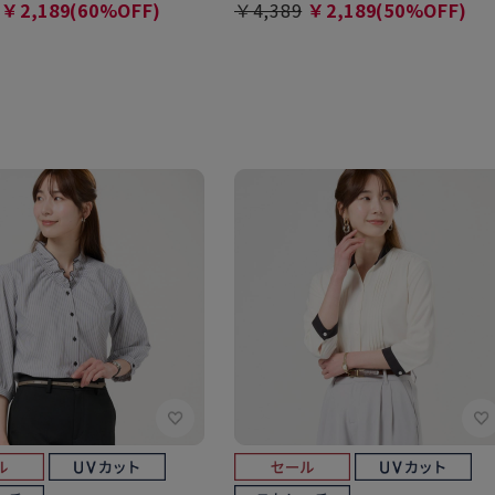
￥2,189(60%OFF)
￥4,389
￥2,189(50%OFF)