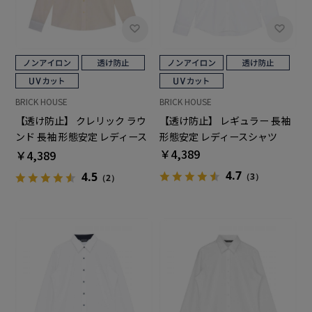
BRICK HOUSE
BRICK HOUSE
【透け防止】 クレリック ラウ
【透け防止】 レギュラー 長袖
ンド 長袖 形態安定 レディース
形態安定 レディースシャツ
シャツ
￥4,389
￥4,389
4.7
4.5
（3）
（2）