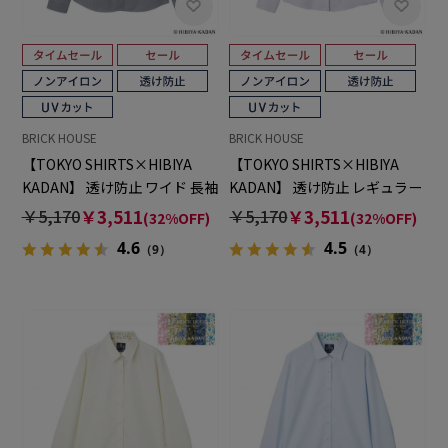
BRICK HOUSE
BRICK HOUSE
【TOKYO SHIRTS×HIBIYA
【TOKYO SHIRTS×HIBIYA
KADAN】 透け防止 ワイド 長袖
KADAN】 透け防止 レギュラー
形態安定 レディースシャツ
長袖 形態安定 レディースシャ
￥5,170
￥3,511
￥5,170
￥3,511
(32%OFF)
(32%OFF)
ツ
4.6
4.5
（9）
（4）