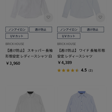
BRICK HOUSE
BRICK HOUSE
【透け防止】 スキッパー 長袖
【透け防止】 ワイド 長袖 形態
形態安定 レディースシャツ 白
安定 レディースシャツ
無地
￥4,389
￥3,960
4.5
（2）