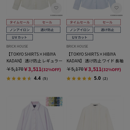
BRICK HOUSE
BRICK HOUSE
【TOKYO SHIRTS×HIBIYA
【TOKYO SHIRTS×HIBIYA
KADAN】 透け防止 レギュラー
KADAN】 透け防止 ワイド 長袖
長袖 形態安定 レディースシャ
形態安定 レディースシャツ
￥5,170
￥3,511
￥5,170
￥3,511
(32%OFF)
(32%OFF)
ツ
4.4
5.0
（5）
（2）