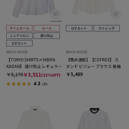
BRICK HOUSE
BRICK HOUSE
【TOKYO SHIRTS×HIBIYA
【吸水速乾】【COFREX】 ス
KADAN】 透け防止 レギュラー
タンド ビジュー ブラウス 長袖
長袖 形態安定 レディースシャ
レディースデザインシャツ
￥5,489
￥5,170
￥3,511
(32%OFF)
ツ
4.3
（3）