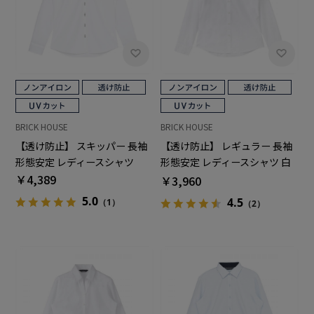
BRICK HOUSE
BRICK HOUSE
【透け防止】 スキッパー 長袖
【透け防止】 レギュラー 長袖
形態安定 レディースシャツ
形態安定 レディースシャツ 白
￥4,389
無地
￥3,960
5.0
4.5
（1）
（2）