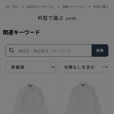
TOP
LADIES'(レディース)
長袖-ワイシャツ
衿型で選ぶ
>
>
>
衿型で選ぶ
(
147
件)
関連キーワード
検索