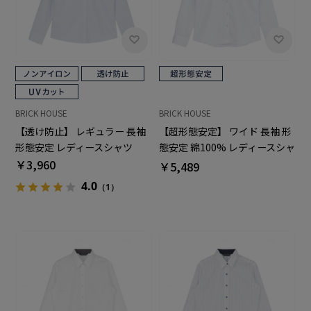
BRICK HOUSE
BRICK HOUSE
【透け防止】 レギュラー 長袖
【超形態安定】 ワイド 長袖 形
形態安定 レディースシャツ
態安定 綿100% レディースシャ
￥3,960
ツ
￥5,489
4.0
（1）