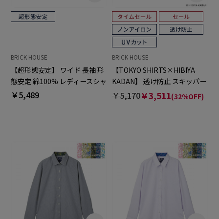
BRICK HOUSE
BRICK HOUSE
【超形態安定】 ワイド 長袖 形
【TOKYO SHIRTS×HIBIYA
態安定 綿100% レディースシャ
KADAN】 透け防止 スキッパー
ツ
長袖 形態安定 レディースシャ
￥5,489
￥5,170
￥3,511
(32%OFF)
ツ