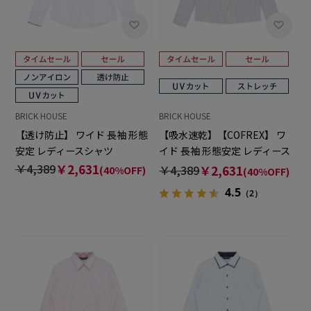
BRICK HOUSE
BRICK HOUSE
【透け防止】 ワイド 長袖 形態
【吸水速乾】【COFREX】 ワ
安定 レディースシャツ
イド 長袖 形態安定 レディース
シャツ
￥4,389
￥2,631
￥4,389
￥2,631
(40%OFF)
(40%OFF)
4.5
（2）