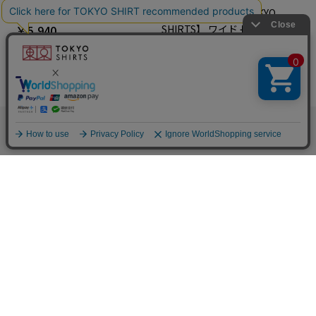
SHIRTS】 ワイド 長袖 形態安
【HELLO KITTY×TOKYO
定 レディースシャツ
￥5,940
SHIRTS】 ワイド 長袖 形態安
定 レディースシャツ
￥5,940
他のアイテムを探す
こだわり検索
BRICK HOUSE
BRICK HOUSE
【超形態安定】 スキッパー 長
【超形態安定】 レギュラー 長
袖 形態安定 綿100% レディー
袖 形態安定 綿100% レディー