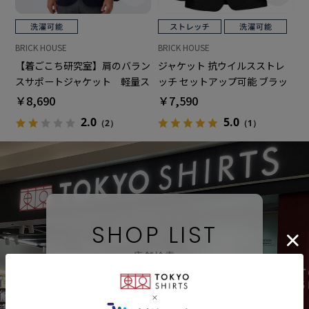
BRICK HOUSE
BRICK HOUSE
【着ごこち研究室】肩のバラン
ジャケット 抗ウイルスストレ
スサポートジャケット 軽量ス
ッチ セットアップ可能 ブラッ
トレッチ 濃ネイビー メンズ
ク メンズ
￥8,690
￥7,590
2.0
5.0
（2）
（1）
SHOP LIST
店舗検索
検索する