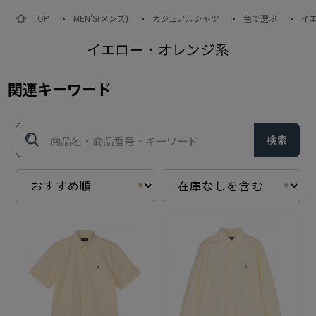
TOP
MEN'S(メンズ)
カジュアルシャツ
色で選ぶ
イ
>
>
>
>
イエロー・オレンジ系
関連キーワード
検索