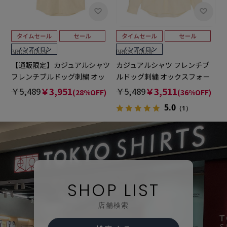
BRICK HOUSE
BRICK HOUSE
【通販限定】カジュアルシャツ
カジュアルシャツ フレンチブ
フレンチブルドッグ刺繍 オッ
ルドッグ刺繍 オックスフォー
クスフォードシャツ ボタンダ
ドシャツ ボタンダウン 長袖 メ
￥5,489
￥3,951
￥5,489
￥3,511
(28%OFF)
(36%OFF)
ウン 綿100% 半袖 メンズ
ンズ
5.0
（1）
SHOP LIST
店舗検索