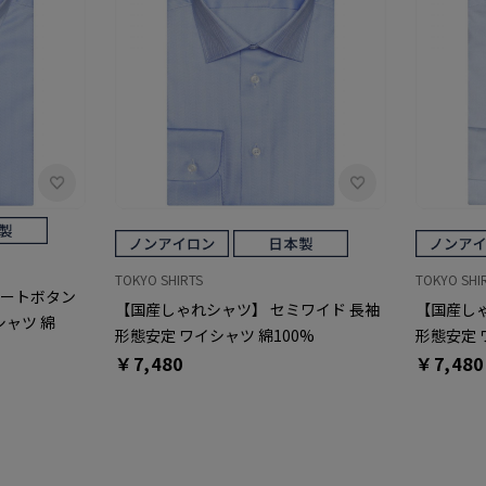
TOKYO SHIRTS
TOKYO SHI
ョートボタン
【国産しゃれシャツ】 セミワイド 長袖
【国産しゃ
シャツ 綿
形態安定 ワイシャツ 綿100%
形態安定 
￥7,480
￥7,480