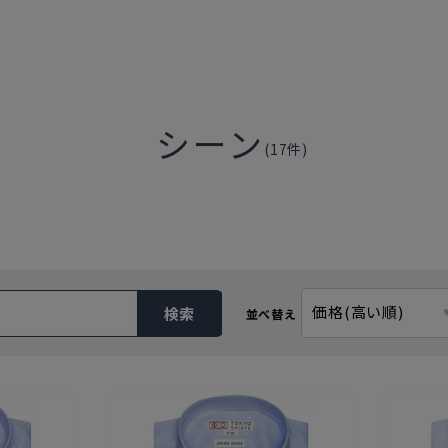
シーン
(
17
件)
価格(高い順)
検索
並べ替え