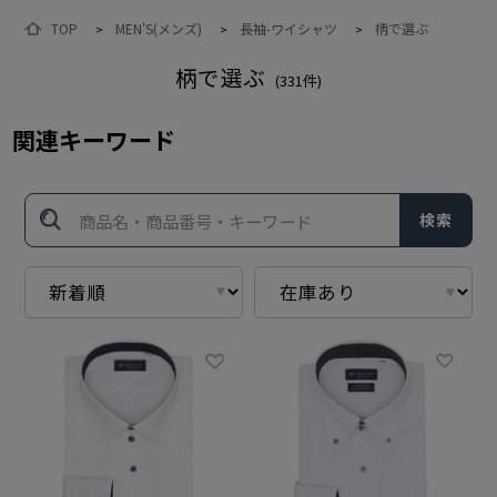
TOP
MEN'S(メンズ)
長袖-ワイシャツ
柄で選ぶ
>
>
>
柄で選ぶ
(
331
件)
関連キーワード
検索