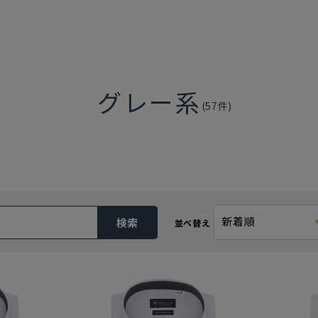
グレー系
(
57
件)
新着順
検索
並べ替え