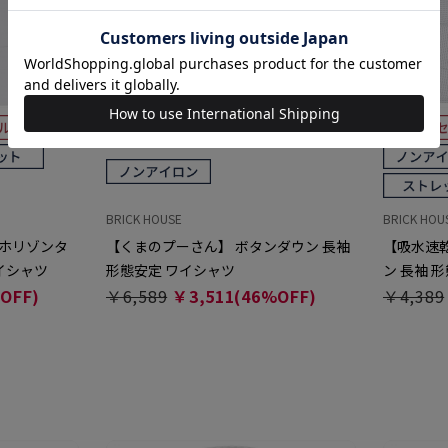
BRICK HOUSE
BRICK HOU
 ホリゾンタ
【くまのプーさん】 ボタンダウン 長袖
【吸水速乾
イシャツ
形態安定 ワイシャツ
ン 長袖 
OFF)
￥6,589
￥3,511(46%OFF)
￥4,389