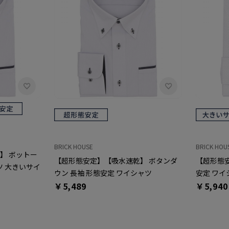
BRICK HOUSE
BRICK HOU
】 ボットー
【超形態安定】【吸水速乾】 ボタンダ
【超形態安
ツ 大きいサイ
ウン 長袖 形態安定 ワイシャツ
安定 ワイ
￥5,489
￥5,940