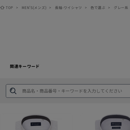
TOP
>
MEN'S(メンズ)
>
長袖-ワイシャツ
>
色で選ぶ
>
グレー系
関連キーワード