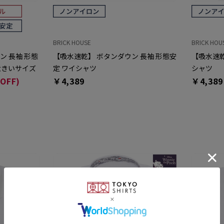
BRICK HOUSE
BRICK HOU
ン 長袖 形態
【吸水速乾】 ボタンダウン 長袖 形態安
【吸水速乾
 大きいサイズ
定 ワイシャツ
シャツ
OFF)
￥4,389
￥4,389