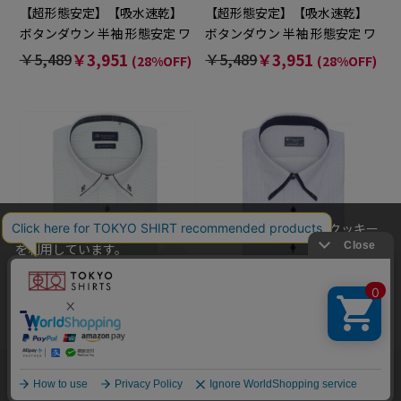
【超形態安定】【吸水速乾】
【超形態安定】【吸水速乾】
ボタンダウン 半袖 形態安定 ワ
ボタンダウン 半袖 形態安定 ワ
イシャツ
イシャツ
￥5,489
￥3,951
￥5,489
￥3,951
(28%OFF)
(28%OFF)
当社のウェブサイトでは、お客様の利便性向上のためにクッキー
を利用しています。
本ウェブサイトをこのままご利用になる場合、クッキーの使用に
同意いただいたものとみなします。
クッキーを通じて収集する情報には、「お客様個人を特定できる
情報」は一切含まれておりません。詳細は
クッキーポリシーをご
確認ください
。
BRICK HOUSE
BRICK HOUSE
他のアイテムを探す
こだわり検索
【超形態安定】【吸水速乾】
【Layered Cool】【吸水速
OK
ボタンダウン 半袖 形態安定 ワ
乾】 ボタンダウン 半袖 形態安