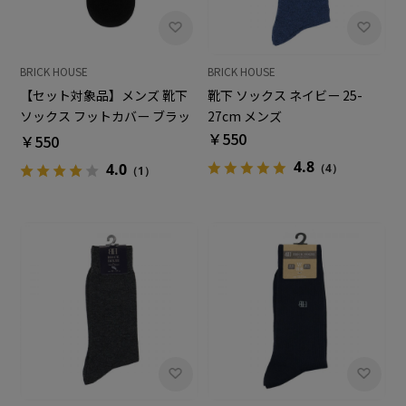
BRICK HOUSE
BRICK HOUSE
【セット対象品】メンズ 靴下
靴下 ソックス ネイビー 25-
ソックス フットカバー ブラッ
27cm メンズ
ク×無地調 25-27cm
￥550
￥550
4.8
4.0
（4）
（1）