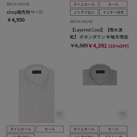
BRICK HOUSE
shop販売用ページ
￥4,950
BRICK HOUSE
【Layered Cool】【吸水速
乾】 ボタンダウン 半袖 形態安
定 ワイシャツ
￥6,589
￥4,391
(33%OFF)