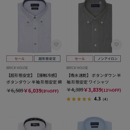
BRICK HOUSE
BRICK HOUSE
【超形態安定】【接触冷感】
【吸水速乾】 ボタンダウン 半
ボタンダウン 半袖 形態安定 綿
袖 形態安定 ワイシャツ
100% ワイシャツ
￥4,389
￥3,839
￥6,589
￥6,039
(12%OFF)
(8%OFF)
4.3
（4）