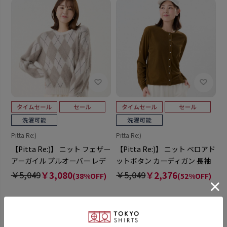
Pitta Re:)
Pitta Re:)
【Pitta Re:)】 ニット フェザー
【Pitta Re:)】 ニット ベロアド
アーガイル プルオーバー レデ
ットボタン カーディガン 長袖
ィース
レディース
￥5,049
￥3,080
￥5,049
￥2,376
(38%OFF)
(52%OFF)