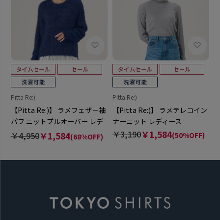
Pitta Re:)
Pitta Re:)
【Pitta Re:)】 ラメフェザー袖
【Pitta Re:)】 ラメテレコイン
パフ ニットプルオーバー レデ
ナーニット レディース
ィース
￥3,190
￥1,584
￥4,950
￥1,584
(50%OFF)
(68%OFF)