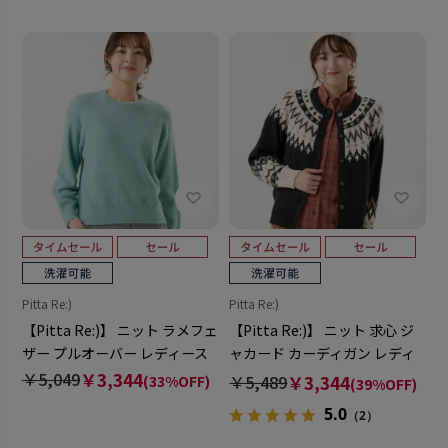
Pitta Re:)
Pitta Re:)
【Pitta Re:)】 ニット ラメフェ
【Pitta Re:)】 ニット 求心 ジ
ザー プルオーバー レディース
ャカード カーディガン レディ
ース
￥5,049
￥3,344
￥5,489
￥3,344
(33%OFF)
(39%OFF)
5.0
（2）