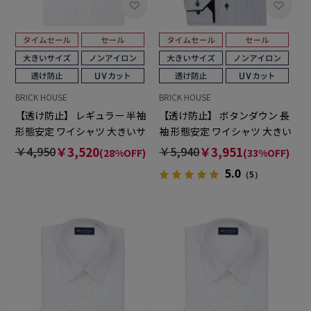
BRICK HOUSE
BRICK HOUSE
【透け防止】 レギュラー 半袖
【透け防止】 ボタンダウン 長
形態安定 ワイシャツ 大きいサ
袖 形態安定 ワイシャツ 大きい
イズ
サイズ
￥4,950
￥3,520
￥5,940
￥3,951
(28%OFF)
(33%OFF)
5.0
（5）