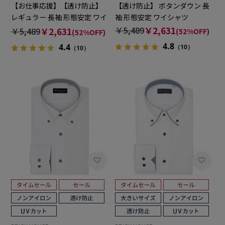
【お仕事応援】【透け防止】
【透け防止】 ボタンダウン 長
レギュラー 長袖 形態安定 ワイ
袖 形態安定 ワイシャツ
シャツ
￥5,489
￥2,631
￥5,489
￥2,631
(52%OFF)
(52%OFF)
4.8
4.4
（10）
（10）