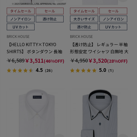
BRICK HOUSE
BRICK HOUSE
【HELLO KITTY×TOKYO
【透け防止】 レギュラー 半袖
SHIRTS】 ボタンダウン 長袖
形態安定 ワイシャツ 白無地 大
形態安定 ワイシャツ
きいサイズ
￥6,589
￥3,511
￥4,950
￥3,520
(46%OFF)
(28%OFF)
4.5
5.0
（26）
（1）