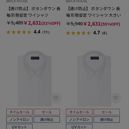
BRICK HOUSE
BRICK HOUSE
【透け防止】 ボタンダウン 長
【透け防止】 ボタンダウン 長
袖 形態安定 ワイシャツ
袖 形態安定 ワイシャツ 大きい
サイズ
￥5,489
￥2,631
￥5,940
￥2,631
(52%OFF)
(55%OFF)
4.4
4.7
（11）
（6）