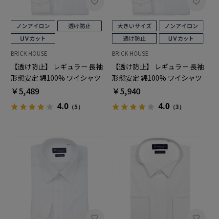
BRICK HOUSE
BRICK HOUSE
【透け防止】 レギュラー 長袖
【透け防止】 レギュラー 長袖
形態安定 綿100% ワイシャツ
形態安定 綿100% ワイシャツ
白無地
白無地 大きいサイズ
￥5,489
￥5,940
4.0
4.0
（5）
（3）