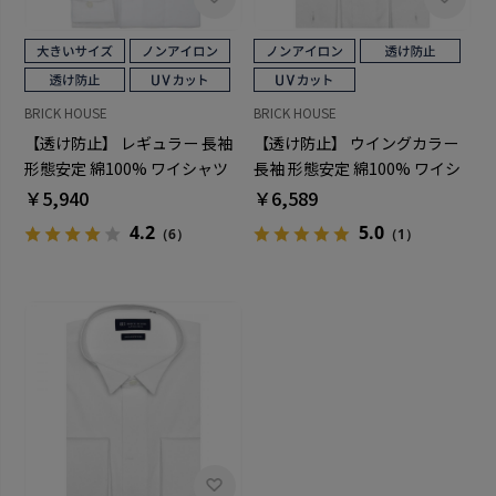
BRICK HOUSE
BRICK HOUSE
【透け防止】 レギュラー 長袖
【透け防止】 ウイングカラー
形態安定 綿100% ワイシャツ
長袖 形態安定 綿100% ワイシ
白無地 大きいサイズ
ャツ 白無地
￥5,940
￥6,589
4.2
5.0
（6）
（1）