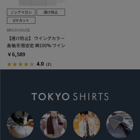
BRICK HOUSE
【透け防止】 ウイングカラー
長袖 形態安定 綿100% ワイシ
ャツ 白無地
￥6,589
4.0
（2）