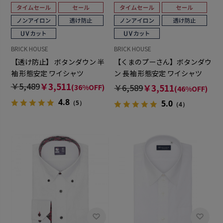
BRICK HOUSE
BRICK HOUSE
【透け防止】 ボタンダウン 半
【くまのプーさん】ボタンダウ
袖 形態安定 ワイシャツ
ン 長袖 形態安定 ワイシャツ
【透け防止】
￥5,489
￥3,511
￥6,589
￥3,511
(36%OFF)
(46%OFF)
4.8
5.0
（5）
（4）