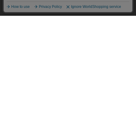
他のアイテムを探す
こだわり検索
OK
BRICK HOUSE
BRICK HOUSE
ニット 7Gツイード風カーディ
ニット 7Gツイード風カーディ
ガン 半袖 レディース
ガン 半袖 レディース
￥5,049
￥2,464
￥5,049
￥2,464
(51%OFF)
(51%OFF)