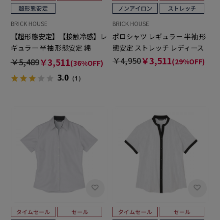
BRICK HOUSE
BRICK HOUSE
【超形態安定】【接触冷感】レ
ポロシャツ レギュラー 半袖 形
ギュラー 半袖 形態安定 綿
態安定 ストレッチ レディース
100% レディースシャツ
￥4,950
￥3,511
￥5,489
￥3,511
(29%OFF)
(36%OFF)
3.0
（1）