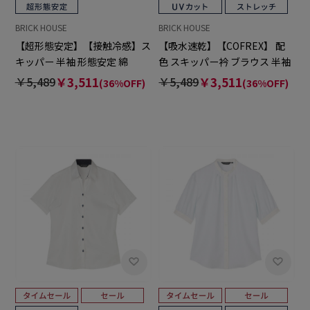
BRICK HOUSE
BRICK HOUSE
【超形態安定】【接触冷感】ス
【吸水速乾】【COFREX】 配
キッパー 半袖 形態安定 綿
色 スキッパー衿 ブラウス 半袖
100% レディースシャツ
レディースデザインシャツ
￥5,489
￥3,511
￥5,489
￥3,511
(36%OFF)
(36%OFF)