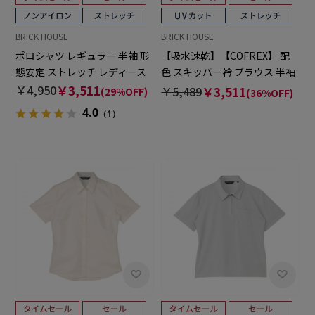
BRICK HOUSE
BRICK HOUSE
ポロシャツ レギュラー 半袖 形
【吸水速乾】【COFREX】 配
態安定 ストレッチ レディース
色 スキッパー衿 ブラウス 半袖
レディースデザインシャツ
￥4,950
￥3,511
￥5,489
￥3,511
(29%OFF)
(36%OFF)
4.0
（1）