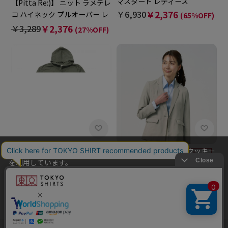
マスタード レディース
【Pitta Re:)】 ニット ラメテレ
￥6,930
￥2,376
コ ハイネック プルオーバー レ
(65%OFF)
ディース
￥3,289
￥2,376
(27%OFF)
当社のウェブサイトでは、お客様の利便性向上のためにクッキー
を利用しています。
BRICK HOUSE
BRICK HOUSE
本ウェブサイトをこのままご利用になる場合、クッキーの使用に
アウター ジャージーモッズア
ジャケット 長袖シングル ライ
同意いただいたものとみなします。
ウター カーキ レディース
トグリーン レディース
クッキーを通じて収集する情報には、「お客様個人を特定できる
￥6,380
￥2,376
￥6,930
￥2,376
(62%OFF)
(65%OFF)
情報」は一切含まれておりません。詳細は
クッキーポリシーをご
確認ください
。