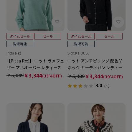
Pitta Re:)
BRICK HOUSE
【Pitta Re:)】 ニット ラメフェ
ニット アンチピリング 配色 V
ザー プルオーバー レディース
ネック カーディガン レディー
ス
￥5,049
￥3,344
￥5,489
￥3,344
(33%OFF)
(39%OFF)
3.0
（1）