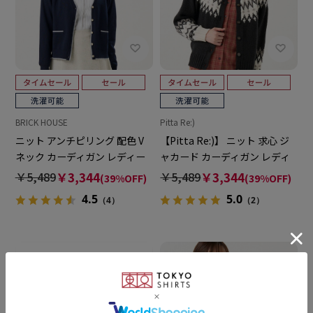
BRICK HOUSE
Pitta Re:)
ニット アンチピリング 配色 V
【Pitta Re:)】 ニット 求心 ジ
ネック カーディガン レディー
ャカード カーディガン レディ
ス
ース
￥5,489
￥3,344
￥5,489
￥3,344
(39%OFF)
(39%OFF)
4.5
5.0
（4）
（2）