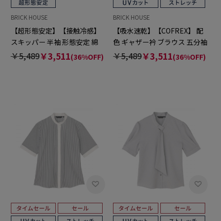
BRICK HOUSE
BRICK HOUSE
【超形態安定】【接触冷感】
【吸水速乾】【COFREX】 配
スキッパー 半袖 形態安定 綿
色 ギャザー衿 ブラウス 五分袖
100% レディースシャツ
レディースデザインシャツ
￥5,489
￥3,511
￥5,489
￥3,511
(36%OFF)
(36%OFF)