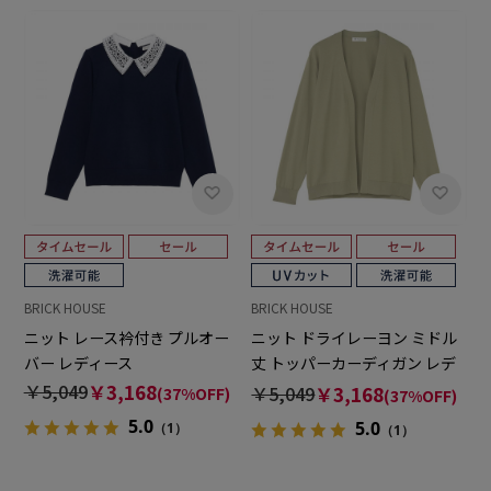
BRICK HOUSE
BRICK HOUSE
ニット レース衿付き プルオー
ニット ドライレーヨン ミドル
バー レディース
丈 トッパーカーディガン レデ
ィース
￥5,049
￥3,168
￥5,049
￥3,168
(37%OFF)
(37%OFF)
5.0
5.0
（1）
（1）