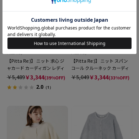
Pitta Re:)
Pitta Re:)
【Pitta Re:)】 ニット 求心 ジ
【Pitta Re:)】 ニット スパン
ャカード カーディガン レディ
コール クルーネック カーディ
ース
ガン レディース
￥5,489
￥3,344
￥5,049
￥3,344
(39%OFF)
(33%OFF)
2.0
（1）