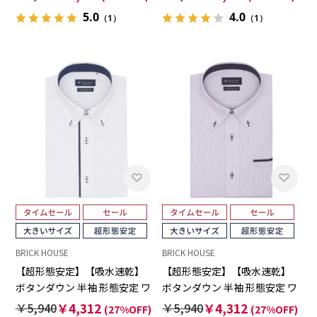
5.0
4.0
（1）
（1）
BRICK HOUSE
BRICK HOUSE
【超形態安定】【吸水速乾】
【超形態安定】【吸水速乾】
ボタンダウン 半袖 形態安定 ワ
ボタンダウン 半袖 形態安定 ワ
イシャツ 大きいサイズ
イシャツ 大きいサイズ
￥5,940
￥4,312
￥5,940
￥4,312
(27%OFF)
(27%OFF)