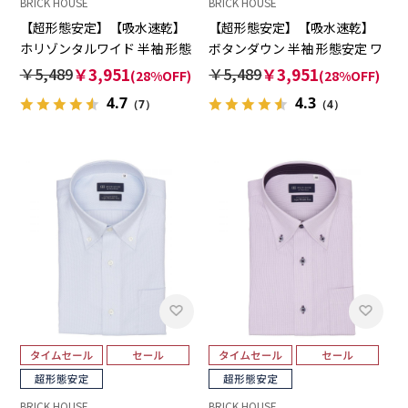
BRICK HOUSE
BRICK HOUSE
【超形態安定】【吸水速乾】
【超形態安定】【吸水速乾】
ホリゾンタルワイド 半袖 形態
ボタンダウン 半袖 形態安定 ワ
安定 ワイシャツ
イシャツ
￥5,489
￥3,951
￥5,489
￥3,951
(28%OFF)
(28%OFF)
4.7
4.3
（7）
（4）
BRICK HOUSE
BRICK HOUSE