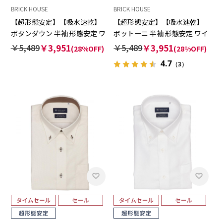
BRICK HOUSE
BRICK HOUSE
【超形態安定】【吸水速乾】
【超形態安定】【吸水速乾】
ボタンダウン 半袖 形態安定 ワ
ボットーニ 半袖 形態安定 ワイ
イシャツ
シャツ
￥5,489
￥3,951
￥5,489
￥3,951
(28%OFF)
(28%OFF)
4.7
（3）