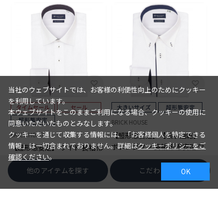
当社のウェブサイトでは、お客様の利便性向上のためにクッキー
を利用しています。
本ウェブサイトをこのままご利用になる場合、クッキーの使用に
BRICK HOUSE
同意いただいたものとみなします。
クッキーを通じて収集する情報には、「お客様個人を特定できる
【超形態安定】【吸水速乾】
BRICK HOUSE
情報」は一切含まれておりません。詳細は
クッキーポリシーをご
ボタンダウン 長袖 形態安定 ワ
【超形態安定】 ワイド 長袖 形
確認ください
。
イシャツ 大きいサイズ
￥5,940
態安定 ワイシャツ
他のアイテムを探す
こだわり検索
￥5,489
￥3,511
OK
(36%OFF)