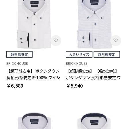
BRICK HOUSE
BRICK HOUSE
【超形態安定】 ボタンダウン
【超形態安定】 【吸水速乾】
長袖 形態安定 綿100% ワイシ
ボタンダウン 長袖 形態安定 ワ
ャツ
イシャツ 大きいサイズ
￥6,589
￥5,940