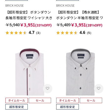
BRICK HOUSE
BRICK HOUSE
【超形態安定】 ボタンダウン
【超形態安定】【吸水速乾】
長袖 形態安定 ワイシャツ 大き
ボタンダウン 半袖 形態安定 ワ
いサイズ
イシャツ
￥5,940
￥3,951
￥5,489
￥3,951
(33%OFF)
(28%OFF)
4.7
4.6
（3）
（5）