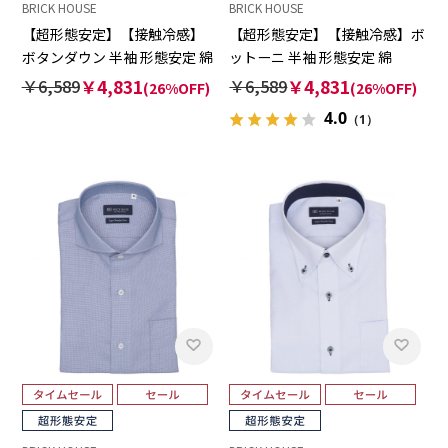
BRICK HOUSE
BRICK HOUSE
【超形態安定】【接触冷感】
【超形態安定】【接触冷感】ボ
ボタンダウン 半袖 形態安定 綿
ットーニ 半袖 形態安定 綿
100% ワイシャツ
100% ワイシャツ
￥6,589
￥4,831
￥6,589
￥4,831
(26%OFF)
(26%OFF)
4.0
（1）