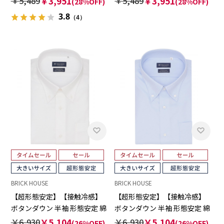
￥5,489
￥3,951
￥5,489
￥3,951
(28%OFF)
(28%OFF)
3.8
（4）
BRICK HOUSE
BRICK HOUSE
【超形態安定】【接触冷感】
【超形態安定】【接触冷感】
ボタンダウン 半袖 形態安定 綿
ボタンダウン 半袖 形態安定 綿
100% ワイシャツ 大きいサイ
100% ワイシャツ 大きいサイ
￥6,930
￥5,104
￥6,930
￥5,104
(26%OFF)
(26%OFF)