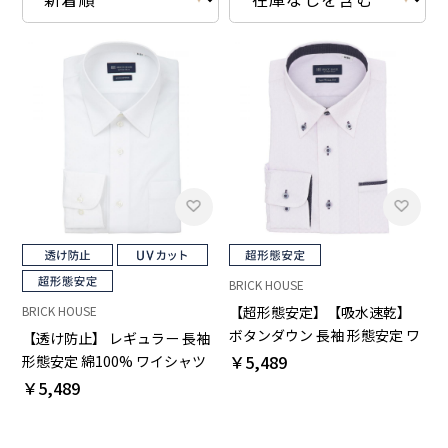
BRICK HOUSE
【超形態安定】【吸水速乾】
BRICK HOUSE
ボタンダウン 長袖 形態安定 ワ
【透け防止】 レギュラー 長袖
イシャツ
￥5,489
形態安定 綿100% ワイシャツ
白無地
￥5,489