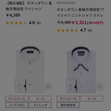
【吸水速乾】 ボタンダウン 長
BRICK HOUSE
袖 形態安定 ワイシャツ
ボタンダウン 長袖 形態安定 ワ
￥4,389
イシャツ ニットシャツ ストレ
ッチ
￥5,489
￥3,511
4.0
(36%OFF)
（8）
4.7
（6）