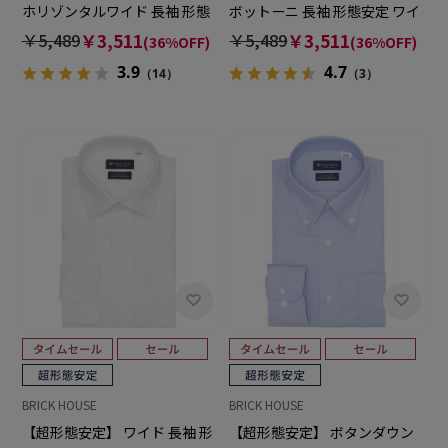
ホリゾンタルワイド 長袖 形態
ボットーニ 長袖 形態安定 ワイ
安定 ワイシャツ
シャツ
￥5,489
￥3,511
￥5,489
￥3,511
(36%OFF)
(36%OFF)
3.9
4.7
（14）
（3）
BRICK HOUSE
BRICK HOUSE
【超形態安定】 ワイド 長袖 形
【超形態安定】 ボタンダウン