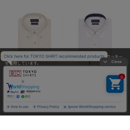
当社のウェブサイトでは、お客様の利便性向上のためにクッキー
を利用しています。
本ウェブサイトをこのままご利用になる場合、クッキーの使用に
同意いただいたものとみなします。
クッキーを通じて収集する情報には、「お客様個人を特定できる
情報」は一切含まれておりません。詳細は
クッキーポリシーをご
BRICK HOUSE
BRICK HOUSE
確認ください
。
【超形態安定】 ボタンダウン
【超形態安定】【吸水速乾】ク
他のアイテムを探す
こだわり検索
OK
長袖 形態安定 綿100% ワイシ
レリック ボタンダウン 長袖 形
ャツ
態安定 ワイシャツ
￥6,589
￥4,743
￥5,489
￥3,511
(28%OFF)
(36%OFF)