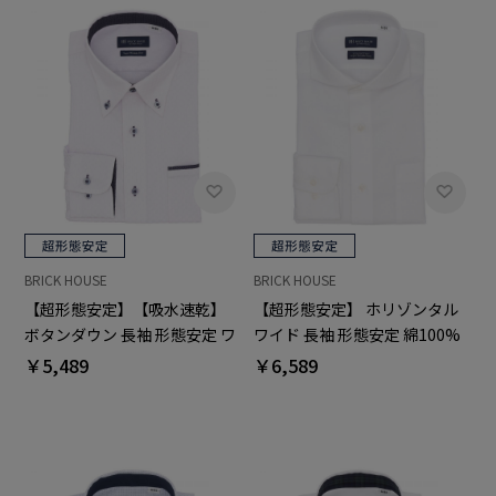
BRICK HOUSE
BRICK HOUSE
【超形態安定】【吸水速乾】
【超形態安定】 ホリゾンタル
ボタンダウン 長袖 形態安定 ワ
ワイド 長袖 形態安定 綿100%
イシャツ
ワイシャツ
￥5,489
￥6,589