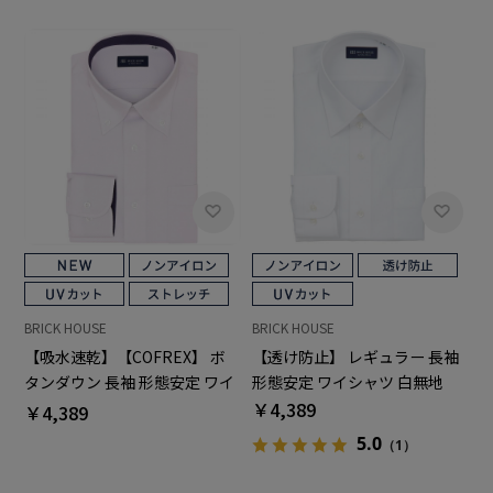
BRICK HOUSE
BRICK HOUSE
【吸水速乾】【COFREX】 ボ
【透け防止】 レギュラー 長袖
タンダウン 長袖 形態安定 ワイ
形態安定 ワイシャツ 白無地
シャツ
￥4,389
￥4,389
5.0
（1）