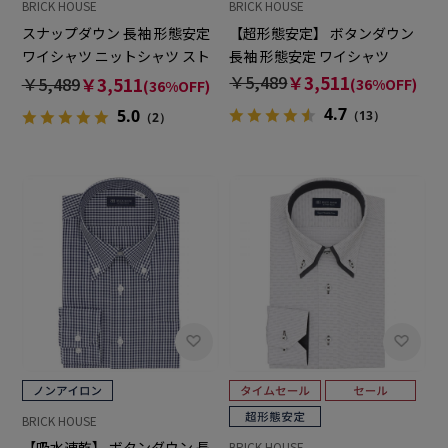
BRICK HOUSE
BRICK HOUSE
スナップダウン 長袖 形態安定
【超形態安定】 ボタンダウン
ワイシャツ ニットシャツ スト
長袖 形態安定 ワイシャツ
レッチ
￥5,489
￥3,511
￥5,489
￥3,511
(36%OFF)
(36%OFF)
4.7
5.0
（13）
（2）
BRICK HOUSE
【吸水速乾】 ボタンダウン 長
BRICK HOUSE