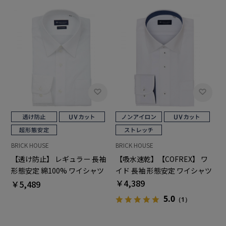
BRICK HOUSE
BRICK HOUSE
【透け防止】 レギュラー 長袖
【吸水速乾】【COFREX】 ワ
形態安定 綿100% ワイシャツ
イド 長袖 形態安定 ワイシャツ
白無地
￥4,389
￥5,489
5.0
（1）