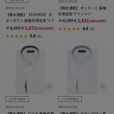
BRICK HOUSE
【吸水速乾】 ボットーニ 長袖
BRICK HOUSE
形態安定 ワイシャツ
【吸水速乾】【COFREX】 ボ
￥4,389
￥2,631
タンダウン 長袖 形態安定 ワイ
(40%OFF)
シャツ
￥4,389
￥3,071
(30%OFF)
4.6
（7）
5.0
（1）
BRICK HOUSE
BRICK HOUSE
【吸水速乾】 ワイド 長袖 形態
【吸水速乾】 ボタンダウン 長