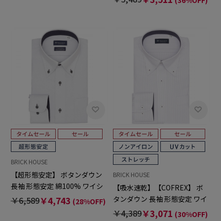
BRICK HOUSE
【超形態安定】 ボタンダウン
BRICK HOUSE
長袖 形態安定 綿100% ワイシ
【吸水速乾】【COFREX】 ボ
ャツ
タンダウン 長袖 形態安定 ワイ
￥6,589
￥4,743
(28%OFF)
シャツ
￥4,389
￥3,071
(30%OFF)