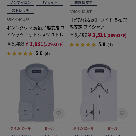
BRICK HOUSE
【超形態安定】 ワイド 長袖 形
BRICK HOUSE
態安定 ワイシャツ
ボタンダウン 長袖 形態安定 ワ
￥5,489
￥3,511
イシャツ ニットシャツ ストレ
(36%OFF)
ッチ
￥5,489
￥2,631
(52%OFF)
5.0
（1）
5.0
（6）