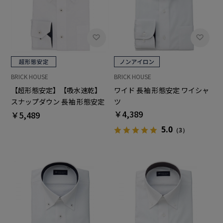
BRICK HOUSE
BRICK HOUSE
【超形態安定】【吸水速乾】
ワイド 長袖 形態安定 ワイシャ
スナップダウン 長袖 形態安定
ツ
ワイシャツ
￥4,389
￥5,489
5.0
（3）