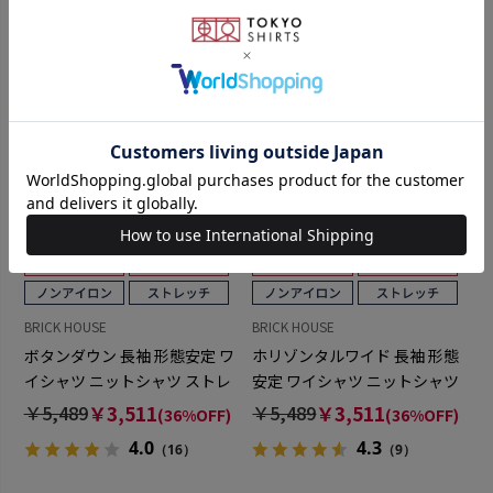
BRICK HOUSE
BRICK HOUSE
ボタンダウン 長袖 形態安定 ワ
ホリゾンタルワイド 長袖 形態
イシャツ ニットシャツ ストレ
安定 ワイシャツ ニットシャツ
ッチ （使用素材：東レ
ストレッチ （使用素材：東レ
￥5,489
￥3,511
￥5,489
￥3,511
(36%OFF)
(36%OFF)
FIELDSENSOR(R)秒乾(R)）
FIELDSENSOR(R)秒乾(R)）
4.0
4.3
（16）
（9）