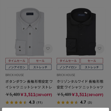
BRICK HOUSE
BRICK HOUSE
ボタンダウン 長袖 形態安定 ワ
ホリゾンタルワイド 長袖 形態
イシャツ ニットシャツ ストレ
安定 ワイシャツ ニットシャツ
ッチ （使用素材：東レ
ストレッチ （使用素材：東レ
￥5,489
￥3,511
￥5,489
￥3,511
(36%OFF)
(36%OFF)
FIELDSENSOR(R)秒乾(R)）
FIELDSENSOR(R)秒乾(R)）
4.3
4.7
（11）
（3）