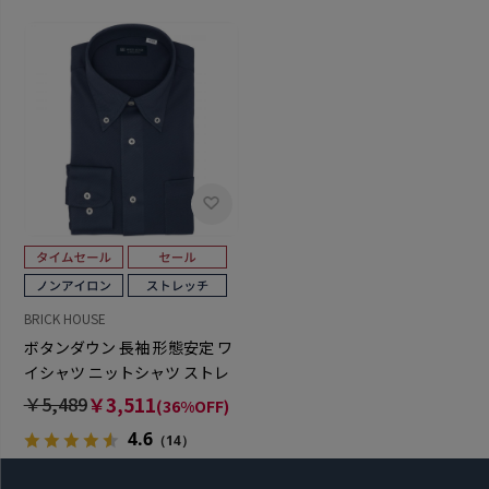
BRICK HOUSE
ボタンダウン 長袖 形態安定 ワ
イシャツ ニットシャツ ストレ
ッチ （使用素材：東レ
￥5,489
￥3,511
(36%OFF)
FIELDSENSOR(R)秒乾(R)）
4.6
（14）