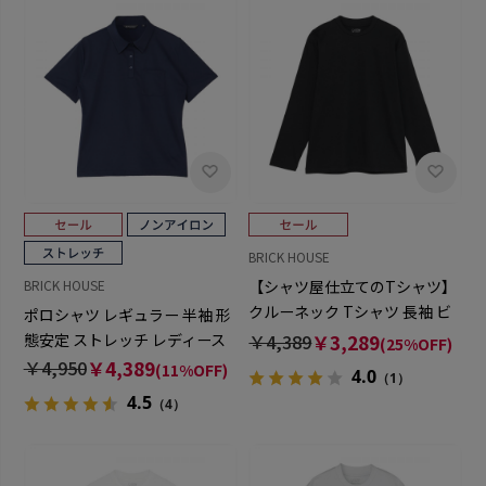
BRICK HOUSE
【シャツ屋仕立てのTシャツ】
BRICK HOUSE
クルーネック Tシャツ 長袖 ビ
ポロシャツ レギュラー 半袖 形
ジネス オフィスカジュアル
態安定 ストレッチ レディース
￥4,389
￥3,289
(25%OFF)
￥4,950
￥4,389
(11%OFF)
4.0
（1）
4.5
（4）