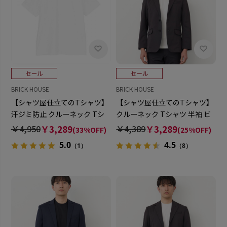
BRICK HOUSE
BRICK HOUSE
【シャツ屋仕立てのTシャツ】
【シャツ屋仕立てのTシャツ】
汗ジミ防止 クルーネック Tシ
クルーネック Tシャツ 半袖 ビ
ャツ 半袖 ビジネス オフィスカ
ジネス オフィスカジュアル
￥4,950
￥3,289
￥4,389
￥3,289
(33%OFF)
(25%OFF)
ジュアル
5.0
4.5
（1）
（8）