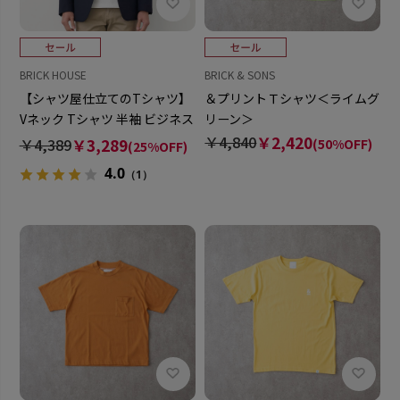
BRICK HOUSE
BRICK & SONS
【シャツ屋仕立てのTシャツ】
＆プリントＴシャツ＜ライムグ
Vネック Tシャツ 半袖 ビジネス
リーン＞
オフィスカジュアル
￥4,840
￥2,420
￥4,389
￥3,289
(50%OFF)
(25%OFF)
4.0
（1）