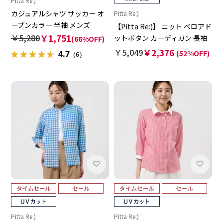
Pitta Re:)
カジュアルシャツ サッカー オ
Pitta Re:)
ープンカラー 半袖 メンズ
【Pitta Re:)】 ニット ベロアド
￥5,280
￥1,751
ットボタン カーディガン 長袖
(66%OFF)
レディース
￥5,049
￥2,376
(52%OFF)
4.7
（6）
Pitta Re:)
Pitta Re:)