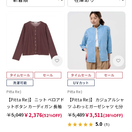
Pitta Re:)
Pitta Re:)
【Pitta Re:)】 ニット ベロアド
【Pitta Re:)】 カジュアルシャ
ットボタン カーディガン 長袖
ツ ふわっとガーゼシャツ 七分
レディース
袖 綿100% レディース
￥5,049
￥2,376
￥5,489
￥3,511
(52%OFF)
(36%OFF)
5.0
（1）