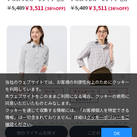
袖 綿100% レディース
袖 綿100% レディース
￥5,489
￥3,511
￥5,489
￥3,511
(36%OFF)
(36%OFF)
当社のウェブサイトでは、お客様の利便性向上のためにクッキー
を利用しています。
本ウェブサイトをこのままご利用になる場合、クッキーの使用に
同意いただいたものとみなします。
Pitta Re:)
Pitta Re:)
クッキーを通じて収集する情報には、「お客様個人を特定できる
【Pitta Re:)】 カジュアルシャ
【Pitta Re:)】 カジュアルシャ
情報」は一切含まれておりません。詳細は
クッキーポリシーをご
ツ ふわっとガーゼシャツ 七分
ツ ふわっとガーゼシャツ 七分
確認ください
。
袖 綿100% レディース
袖 綿100% レディース
￥5,489
￥3,511
￥5,489
￥3,511
他のアイテムを探す
こだわり検索
(36%OFF)
(36%OFF)
OK