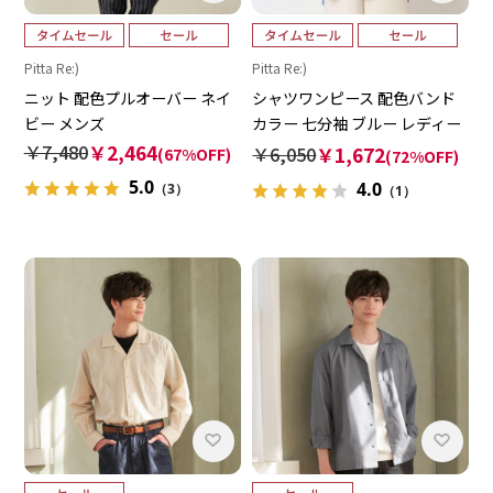
Pitta Re:)
Pitta Re:)
ニット 配色プルオーバー ネイ
シャツワンピース 配色バンド
ビー メンズ
カラー 七分袖 ブルー レディー
ス
￥7,480
￥2,464
￥6,050
￥1,672
(67%OFF)
(72%OFF)
5.0
4.0
（3）
（1）