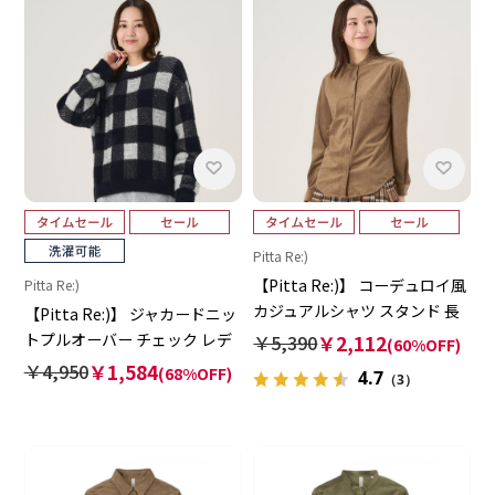
Pitta Re:)
【Pitta Re:)】 コーデュロイ風
Pitta Re:)
カジュアルシャツ スタンド 長
【Pitta Re:)】 ジャカードニッ
袖 レディース
トプルオーバー チェック レデ
￥5,390
￥2,112
(60%OFF)
ィース
￥4,950
￥1,584
(68%OFF)
4.7
（3）