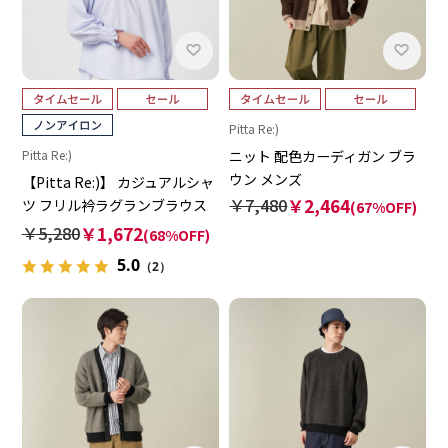
Pitta Re:)
ニット 配色カーディガン ブラ
Pitta Re:)
ウン メンズ
【Pitta Re:)】 カジュアルシャ
￥7,480
￥2,464
ツ フリル衿ラグランブラウス
(67%OFF)
長袖 ラベンダー レディース
￥5,280
￥1,672
(68%OFF)
5.0
（2）