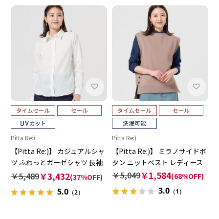
Pitta Re:)
Pitta Re:)
【Pitta Re:)】 カジュアルシャ
【Pitta Re:)】 ミラノサイドボ
ツ ふわっとガーゼシャツ 長袖
タン ニットベスト レディース
綿100% レディース
￥5,049
￥1,584
￥5,489
￥3,432
(68%OFF)
(37%OFF)
3.0
5.0
（1）
（2）