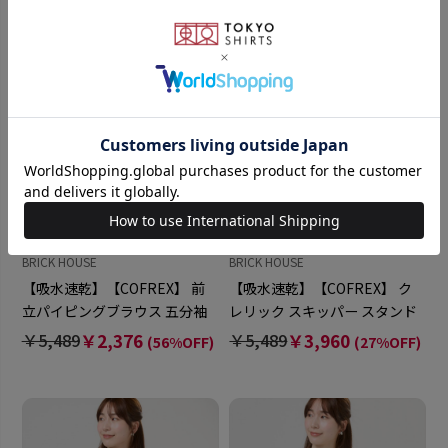
BRICK HOUSE
BRICK HOUSE
【吸水速乾】【COFREX】 前
【吸水速乾】【COFREX】 ク
立パイピングブラウス 五分袖
レリック スキッパー スタンド
レディースデザインシャツ
タックブラウス 七分袖 レディ
￥5,489
￥2,376
￥5,489
￥3,960
(56%OFF)
(27%OFF)
ースデザインシャツ