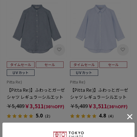
Pitta Re:)
Pitta Re:)
【Pitta Re:)】ふわっとガーゼ
【Pitta Re:)】ふわっとガーゼ
シャツ レギュラーシルエット
シャツ レギュラーシルエット
七分袖 綿100% レディース カ
七分袖 綿100% レディース カ
￥5,489
￥3,511
￥5,489
￥3,511
(36%OFF)
(36%OFF)
ジュアルシャツ
ジュアルシャツ
5.0
4.8
（2）
（4）