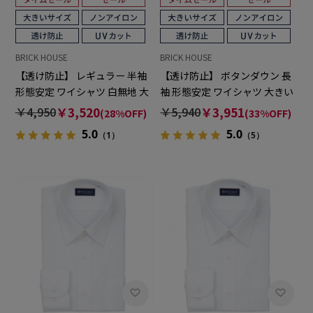
BRICK HOUSE
BRICK HOUSE
【透け防止】 レギュラー 半袖
【透け防止】 ボタンダウン 長
形態安定 ワイシャツ 白無地 大
袖 形態安定 ワイシャツ 大きい
きいサイズ
サイズ
￥4,950
￥3,520
￥5,940
￥3,951
(28%OFF)
(33%OFF)
5.0
5.0
（1）
（5）