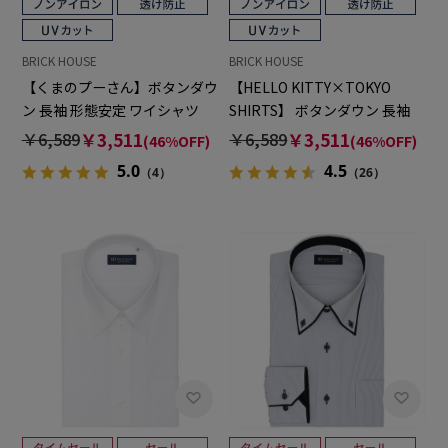
BRICK HOUSE
BRICK HOUSE
【くまのプーさん】ボタンダウ
【HELLO KITTY×TOKYO
ン 長袖 形態安定 ワイシャツ
SHIRTS】 ボタンダウン 長袖
【透け防止】
形態安定 ワイシャツ
￥6,589
￥3,511
￥6,589
￥3,511
(46%OFF)
(46%OFF)
5.0
4.5
（4）
（26）