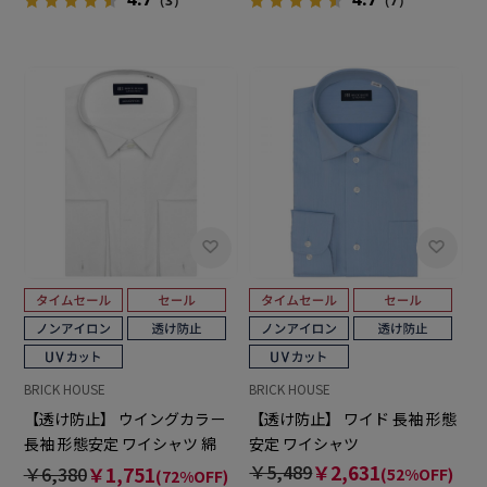
（3）
（7）
BRICK HOUSE
BRICK HOUSE
【透け防止】 ウイングカラー
【透け防止】 ワイド 長袖 形態
長袖 形態安定 ワイシャツ 綿
安定 ワイシャツ
100%
￥5,489
￥2,631
￥6,380
￥1,751
(52%OFF)
(72%OFF)