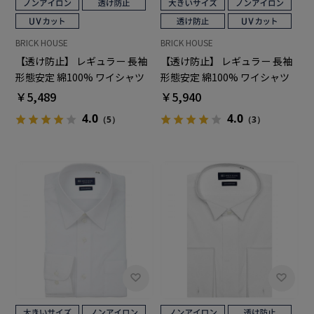
BRICK HOUSE
BRICK HOUSE
【透け防止】 レギュラー 長袖
【透け防止】 レギュラー 長袖
形態安定 綿100% ワイシャツ
形態安定 綿100% ワイシャツ
白無地
白無地 大きいサイズ
￥5,489
￥5,940
4.0
4.0
（5）
（3）