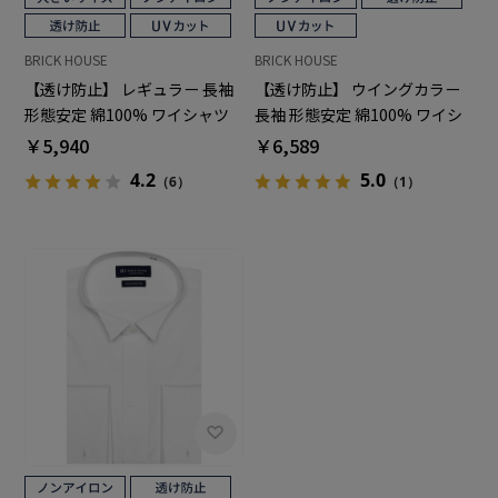
BRICK HOUSE
BRICK HOUSE
【透け防止】 レギュラー 長袖
【透け防止】 ウイングカラー
形態安定 綿100% ワイシャツ
長袖 形態安定 綿100% ワイシ
白無地 大きいサイズ
ャツ 白無地
￥5,940
￥6,589
4.2
5.0
（6）
（1）