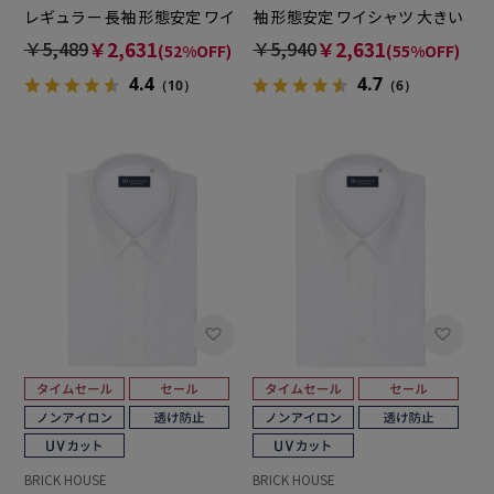
レギュラー 長袖 形態安定 ワイ
袖 形態安定 ワイシャツ 大きい
シャツ
サイズ
￥5,489
￥2,631
￥5,940
￥2,631
(52%OFF)
(55%OFF)
4.4
4.7
（10）
（6）
BRICK HOUSE
BRICK HOUSE