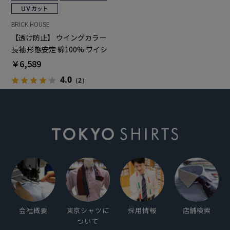
BRICK HOUSE
【透け防止】 ウイングカラー
長袖 形態安定 綿100% ワイシ
ャツ 白無地
￥6,589
4.0
（2）
会社概要
東京シャツに
採用情報
店舗検索
ついて