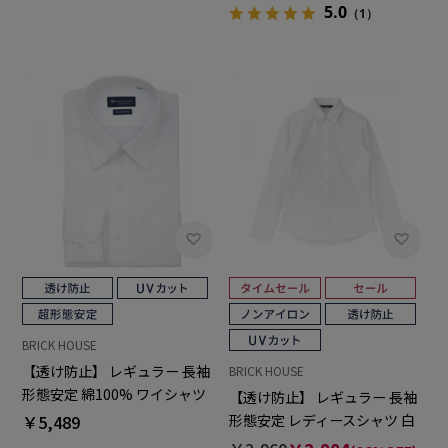
5.0
（1）
BRICK HOUSE
【透け防止】 レギュラー 長袖
BRICK HOUSE
形態安定 綿100% ワイシャツ
【透け防止】 レギュラー 長袖
白無地
￥5,489
形態安定 レディースシャツ 白
無地