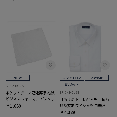
BRICK HOUSE
ポケットチーフ 冠婚葬祭 礼装
BRICK HOUSE
ビジネス フォーマル バスケッ
【透け防止】 レギュラー 長袖
ト織柄
￥1,650
形態安定 ワイシャツ 白無地
￥4,389