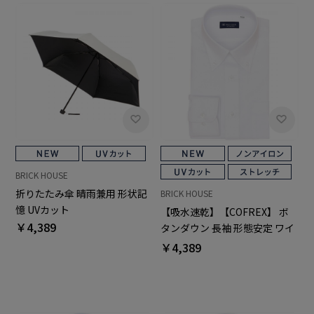
BRICK HOUSE
折りたたみ傘 晴雨兼用 形状記
BRICK HOUSE
憶 UVカット
【吸水速乾】【COFREX】 ボ
￥4,389
タンダウン 長袖 形態安定 ワイ
シャツ
￥4,389