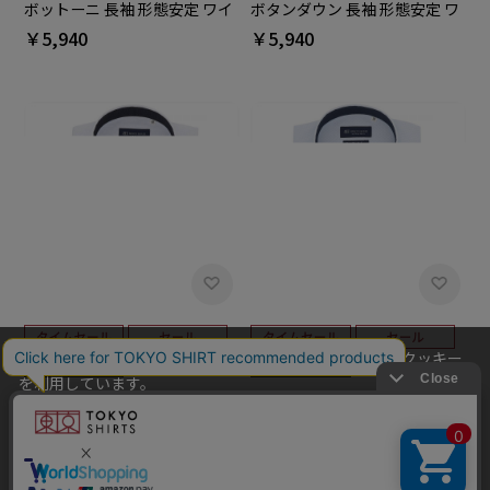
ボットーニ 長袖 形態安定 ワイ
ボタンダウン 長袖 形態安定 ワ
シャツ 大きいサイズ
イシャツ 大きいサイズ
￥5,940
￥5,940
当社のウェブサイトでは、お客様の利便性向上のためにクッキー
を利用しています。
BRICK HOUSE
BRICK HOUSE
本ウェブサイトをこのままご利用になる場合、クッキーの使用に
【超形態安定】 ボタンダウン
【超形態安定】 ボタンダウン
同意いただいたものとみなします。
半袖 形態安定 ワイシャツ
半袖 形態安定 ワイシャツ
クッキーを通じて収集する情報には、「お客様個人を特定できる
￥5,489
￥3,951
￥5,489
￥3,951
(28%OFF)
(28%OFF)
情報」は一切含まれておりません。詳細は
クッキーポリシーをご