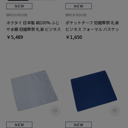
BRICK HOUSE
BRICK HOUSE
ネクタイ 日本製 絹100% ふじ
ポケットチーフ 冠婚葬祭 礼装
やま織 冠婚葬祭 礼装 ビジネス
ビジネス フォーマル バスケッ
フォーマル
ト織柄
￥5,489
￥1,650