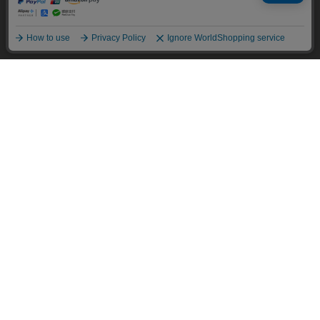
確認ください
。
他のアイテムを探す
こだわり検索
OK
BRICK HOUSE
【超形態安定】【吸水速乾】
BRICK HOUSE
ボタンダウン 長袖 形態安定 ワ
【超形態安定】 ボタンダウン
イシャツ
￥5,489
半袖 形態安定 ワイシャツ
￥5,489
￥3,951
(28%OFF)