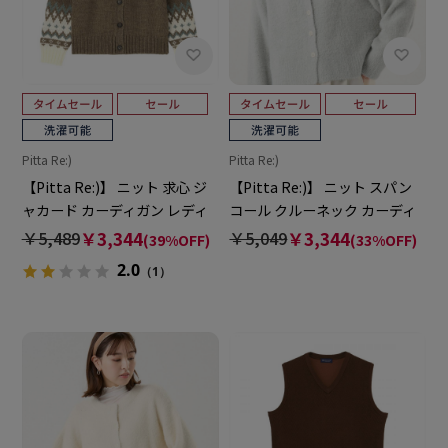
Pitta Re:)
Pitta Re:)
【Pitta Re:)】 ニット 求心 ジ
【Pitta Re:)】 ニット スパン
ャカード カーディガン レディ
コール クルーネック カーディ
ース
ガン レディース
￥5,489
￥3,344
￥5,049
￥3,344
(39%OFF)
(33%OFF)
2.0
（1）