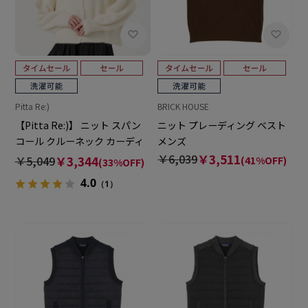
Pitta Re:)
BRICK HOUSE
【Pitta Re:)】 ニット スパン
ニット プレーディング ベスト
コール クルーネック カーディ
メンズ
ガン レディース
￥6,039
￥3,511
￥5,049
￥3,344
(41%OFF)
(33%OFF)
4.0
（1）