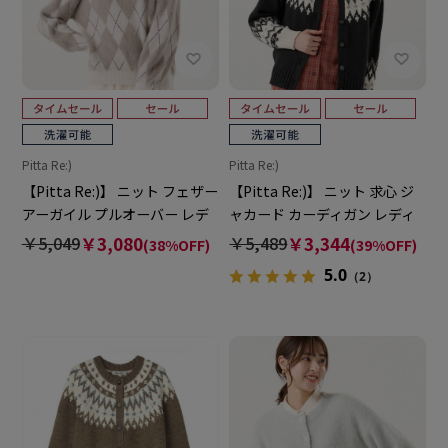
Pitta Re:)
Pitta Re:)
【Pitta Re:)】 ニット フェザー
【Pitta Re:)】 ニット 求心 ジ
アーガイル プルオーバー レデ
ャカード カーディガン レディ
ィース
ース
￥5,049
￥3,080
￥5,489
￥3,344
(38%OFF)
(39%OFF)
5.0
（2）