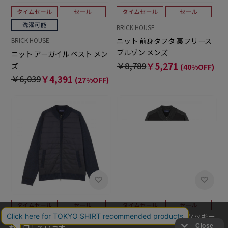
BRICK HOUSE
ニット 前身タフタ 裏フリース
BRICK HOUSE
ブルゾン メンズ
ニット アーガイル ベスト メン
￥8,789
￥5,271
ズ
(40%OFF)
￥6,039
￥4,391
(27%OFF)
当社のウェブサイトでは、お客様の利便性向上のためにクッキー
BRICK HOUSE
BRICK HOUSE