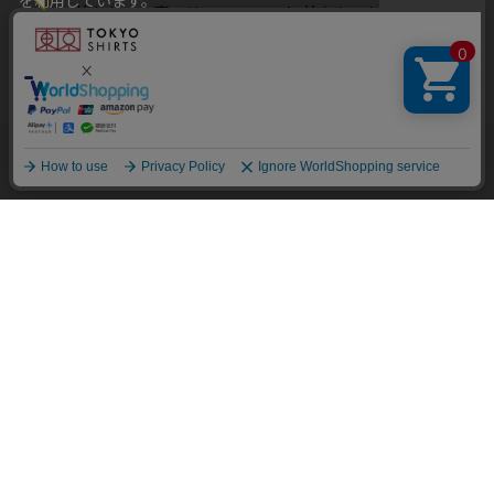
を利用しています。
ニット 前身タフタ 裏フリース
ニット 前身タフタ 裏フリース
本ウェブサイトをこのままご利用になる場合、クッキーの使用に
ブルゾン メンズ
ブルゾン メンズ
同意いただいたものとみなします。
￥8,789
￥5,711
￥8,789
￥6,591
(35%OFF)
(25%OFF)
クッキーを通じて収集する情報には、「お客様個人を特定できる
情報」は一切含まれておりません。詳細は
クッキーポリシーをご
確認ください
。
他のアイテムを探す
こだわり検索
OK
BRICK HOUSE
BRICK HOUSE
ニット スタンド フルZIP カー
ニット スタンド フルZIP カー
ディガン メンズ
ディガン メンズ