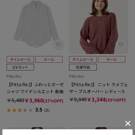
Pitta Re:)
Pitta Re:)
【Pitta Re:)】ふわっとガーゼ
【Pitta Re:)】 ニット ラメフェ
シャツ ワイドシルエット 長袖
ザー プルオーバー レディース
綿100% レディース カジュアル
￥5,049
￥3,344
￥5,489
￥3,960
(33%OFF)
(27%OFF)
シャツ
3.5
（2）