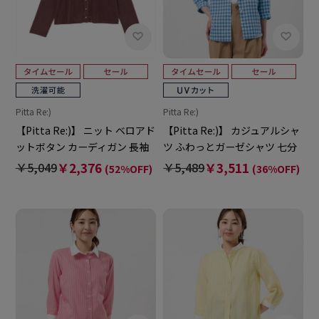
Pitta Re:)
Pitta Re:)
【Pitta Re:)】 ニット ベロアド
【Pitta Re:)】 カジュアルシャ
ットボタン カーディガン 長袖
ツ ふわっとガーゼシャツ 七分
レディース
袖 綿100% レディース
￥5,049
￥2,376
￥5,489
￥3,511
(52%OFF)
(36%OFF)