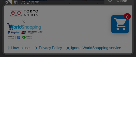
を利用しています。
本ウェブサイトをこのままご利用になる場合、クッキーの使用に
同意いただいたものとみなします。
クッキーを通じて収集する情報には、「お客様個人を特定できる
Pitta Re:)
Pitta Re:)
情報」は一切含まれておりません。詳細は
クッキーポリシーをご
【Pitta Re:)】 カジュアルシャ
【Pitta Re:)】 カジュアルシャ
確認ください
。
ツ ふわっとガーゼシャツ 七分
ツ ふわっとガーゼシャツ 七分
袖 綿100% レディース
袖 綿100% レディース
他のアイテムを探す
こだわり検索
OK
￥5,489
￥3,511
￥5,489
￥3,511
(36%OFF)
(36%OFF)