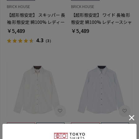
BRICK HOUSE
BRICK HOUSE
【超形態安定】 スキッパー 長
【超形態安定】 ワイド 長袖 形
袖 形態安定 綿100% レディー
態安定 綿100% レディースシャ
スシャツ
ツ
￥5,489
￥5,489
4.3
（3）
BRICK HOUSE
BRICK HOUSE