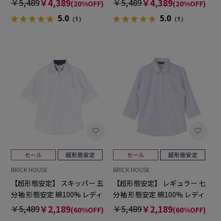
￥5,489
￥4,389
￥5,489
￥4,389
(20%OFF)
(20%OFF)
5.0
5.0
（1）
（1）
BRICK HOUSE
BRICK HOUSE
【超形態安定】 スキッパー 五
【超形態安定】 レギュラー 七
分袖 形態安定 綿100% レディ
分袖 形態安定 綿100% レディ
ースシャツ
ースシャツ
￥5,489
￥2,189
￥5,489
￥2,189
(60%OFF)
(60%OFF)