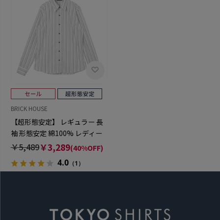
BRICK HOUSE
【超形態安定】 レギュラー 長
袖 形態安定 綿100% レディー
スシャツ
￥5,489
￥3,289
(40%OFF)
4.0
（1）