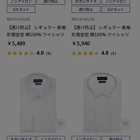
BRICK HOUSE
BRICK HOUSE
【透け防止】 レギュラー 長袖
【透け防止】 レギュラー 長袖
形態安定 綿100% ワイシャツ
形態安定 綿100% ワイシャツ
白無地
白無地 大きいサイズ
￥5,489
￥5,940
4.0
4.0
（5）
（3）