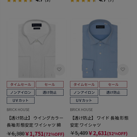
（3）
（7）
BRICK HOUSE
BRICK HOUSE
【透け防止】 ウイングカラー
【透け防止】 ワイド 長袖 形態
長袖 形態安定 ワイシャツ 綿
安定 ワイシャツ
100%
￥5,489
￥2,631
￥6,380
￥1,751
(52%OFF)
(72%OFF)