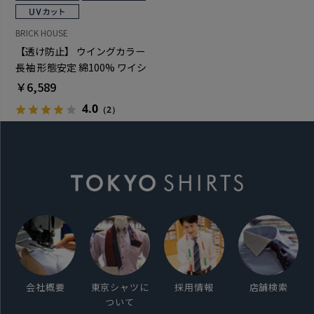
BRICK HOUSE
【透け防止】 ウイングカラー
長袖 形態安定 綿100% ワイシ
ャツ 白無地
￥6,589
4.0
（2）
会社概要
東京シャツに
採用情報
店舗検索
ついて