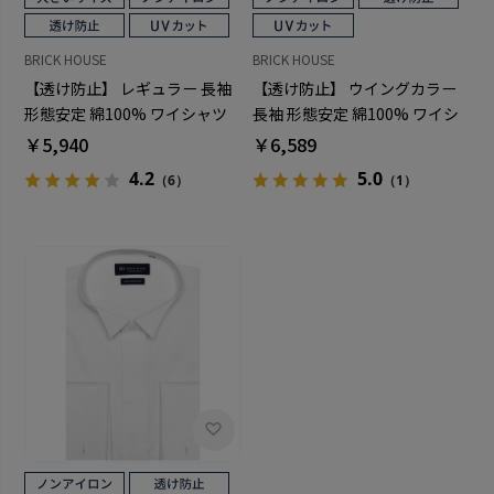
BRICK HOUSE
BRICK HOUSE
【透け防止】 レギュラー 長袖
【透け防止】 ウイングカラー
形態安定 綿100% ワイシャツ
長袖 形態安定 綿100% ワイシ
白無地 大きいサイズ
ャツ 白無地
￥5,940
￥6,589
4.2
5.0
（6）
（1）