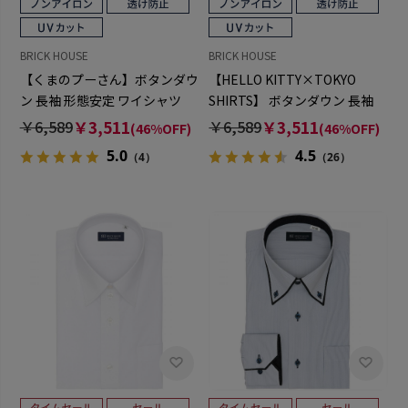
BRICK HOUSE
BRICK HOUSE
【くまのプーさん】ボタンダウ
【HELLO KITTY×TOKYO
ン 長袖 形態安定 ワイシャツ
SHIRTS】 ボタンダウン 長袖
【透け防止】
形態安定 ワイシャツ
￥6,589
￥3,511
￥6,589
￥3,511
(46%OFF)
(46%OFF)
5.0
4.5
（4）
（26）