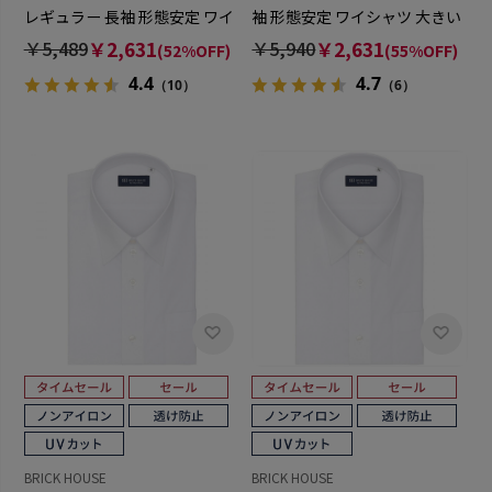
レギュラー 長袖 形態安定 ワイ
袖 形態安定 ワイシャツ 大きい
シャツ
サイズ
￥5,489
￥2,631
￥5,940
￥2,631
(52%OFF)
(55%OFF)
4.4
4.7
（10）
（6）
BRICK HOUSE
BRICK HOUSE