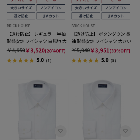
BRICK HOUSE
BRICK HOUSE
【透け防止】 レギュラー 半袖
【透け防止】 ボタンダウン 長
形態安定 ワイシャツ 白無地 大
袖 形態安定 ワイシャツ 大きい
きいサイズ
サイズ
￥4,950
￥3,520
￥5,940
￥3,951
(28%OFF)
(33%OFF)
5.0
5.0
（1）
（5）