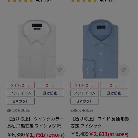
（3）
（7）
BRICK HOUSE
BRICK HOUSE
【透け防止】 ウイングカラー
【透け防止】 ワイド 長袖 形態
長袖 形態安定 ワイシャツ 綿
安定 ワイシャツ
100%
￥5,489
￥2,631
￥6,380
￥1,751
(52%OFF)
(72%OFF)