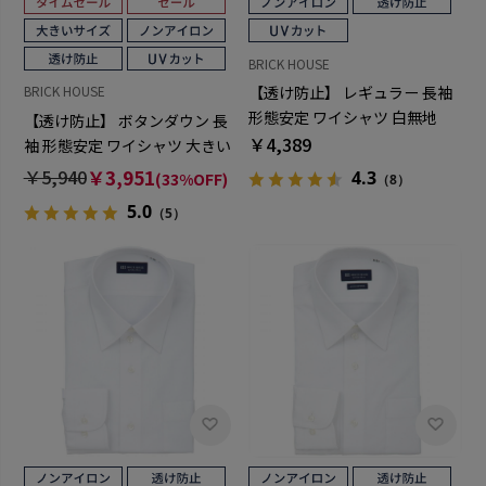
BRICK HOUSE
【透け防止】 レギュラー 長袖
BRICK HOUSE
形態安定 ワイシャツ 白無地
【透け防止】 ボタンダウン 長
￥4,389
袖 形態安定 ワイシャツ 大きい
サイズ
￥5,940
￥3,951
4.3
(33%OFF)
（8）
5.0
（5）