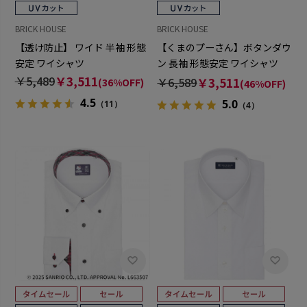
BRICK HOUSE
BRICK HOUSE
【透け防止】 ワイド 半袖 形態
【くまのプーさん】ボタンダウ
安定 ワイシャツ
ン 長袖 形態安定 ワイシャツ
【透け防止】
￥5,489
￥3,511
￥6,589
￥3,511
(36%OFF)
(46%OFF)
4.5
5.0
（11）
（4）