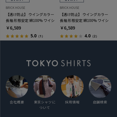
BRICK HOUSE
BRICK HOUSE
【透け防止】 ウイングカラー
【透け防止】 ウイングカラー
長袖 形態安定 綿100% ワイシ
長袖 形態安定 綿100% ワイシ
ャツ 白無地
ャツ 白無地
￥6,589
￥6,589
5.0
4.0
（1）
（2）
会社概要
東京シャツに
採用情報
店舗検索
ついて