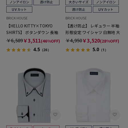
BRICK HOUSE
BRICK HOUSE
【HELLO KITTY×TOKYO
【透け防止】 レギュラー 半袖
SHIRTS】 ボタンダウン 長袖
形態安定 ワイシャツ 白無地 大
形態安定 ワイシャツ
きいサイズ
￥6,589
￥3,511
￥4,950
￥3,520
(46%OFF)
(28%OFF)
4.5
5.0
（26）
（1）