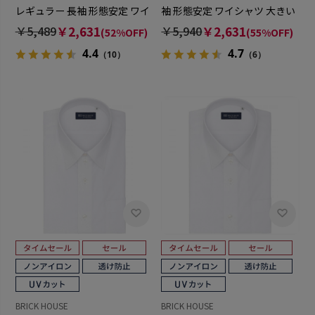
レギュラー 長袖 形態安定 ワイ
袖 形態安定 ワイシャツ 大きい
シャツ
サイズ
￥5,489
￥2,631
￥5,940
￥2,631
(52%OFF)
(55%OFF)
4.4
4.7
（10）
（6）
BRICK HOUSE
BRICK HOUSE