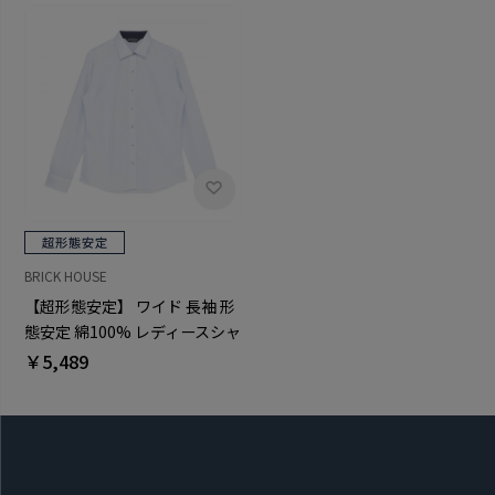
BRICK HOUSE
【超形態安定】 ワイド 長袖 形
態安定 綿100% レディースシャ
ツ
￥5,489