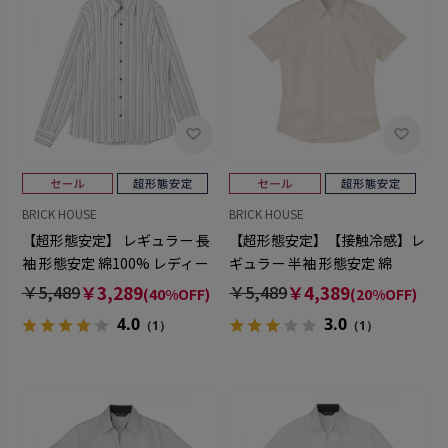
BRICK HOUSE
BRICK HOUSE
【超形態安定】 レギュラー 長
【超形態安定】【接触冷感】レ
袖 形態安定 綿100% レディー
ギュラー 半袖 形態安定 綿
スシャツ
100% レディースシャツ
￥5,489
￥3,289
￥5,489
￥4,389
(40%OFF)
(20%OFF)
4.0
3.0
（1）
（1）