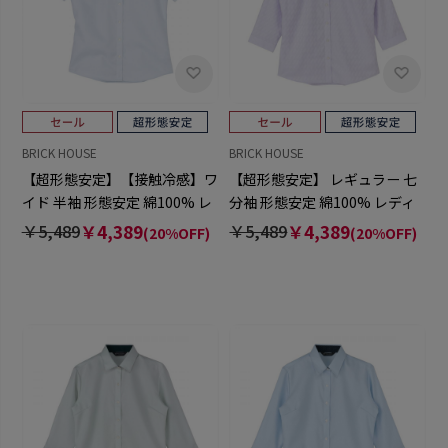
BRICK HOUSE
BRICK HOUSE
【超形態安定】【接触冷感】ワ
【超形態安定】 レギュラー 七
イド 半袖 形態安定 綿100% レ
分袖 形態安定 綿100% レディ
ディースシャツ
ースシャツ
￥5,489
￥4,389
￥5,489
￥4,389
(20%OFF)
(20%OFF)