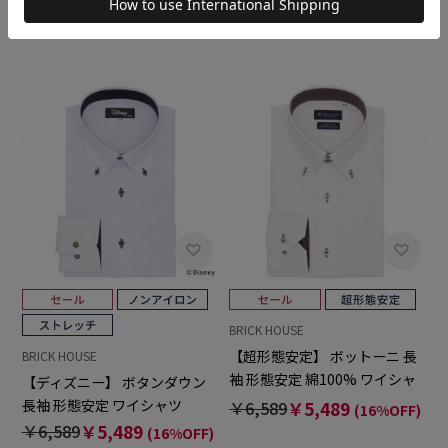
ャツ
￥5,489
￥4,389
￥6,589
￥5,929
(20%OFF)
(10%OFF)
BRICK HOUSE
【超形態安定】 ボットーニ 長
BRICK HOUSE
袖 形態安定 綿100% ワイシャ
【ディズニー】 ボタンダウン
ツ
長袖 形態安定 ワイシャツ
￥6,589
￥5,489
(16%OFF)
￥6,589
￥5,489
(16%OFF)