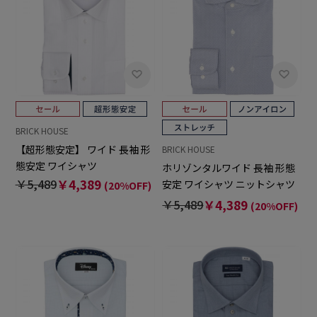
BRICK HOUSE
【超形態安定】 ワイド 長袖 形
BRICK HOUSE
態安定 ワイシャツ
ホリゾンタルワイド 長袖 形態
￥5,489
￥4,389
安定 ワイシャツ ニットシャツ
(20%OFF)
ストレッチ （使用素材：東レ
￥5,489
￥4,389
(20%OFF)
FIELDSENSOR(R)秒乾(R)）