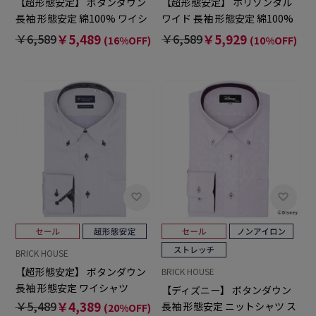
【超形態安定】 ボタンダウン
【超形態安定】 ホリゾンタル
長袖 形態安定 綿100% ワイシ
ワイド 長袖 形態安定 綿100%
ャツ
ワイシャツ
￥6,589
￥5,489
￥6,589
￥5,929
(16%OFF)
(10%OFF)
BRICK HOUSE
【超形態安定】 ボタンダウン
BRICK HOUSE
長袖 形態安定 ワイシャツ
【ディズニー】 ボタンダウン
￥5,489
￥4,389
長袖 形態安定 ニットシャツ ス
(20%OFF)