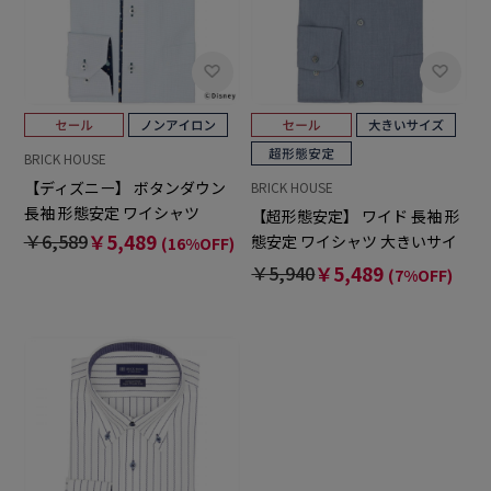
BRICK HOUSE
【ディズニー】 ボタンダウン
BRICK HOUSE
長袖 形態安定 ワイシャツ
【超形態安定】 ワイド 長袖 形
￥6,589
￥5,489
態安定 ワイシャツ 大きいサイ
(16%OFF)
ズ
￥5,940
￥5,489
(7%OFF)