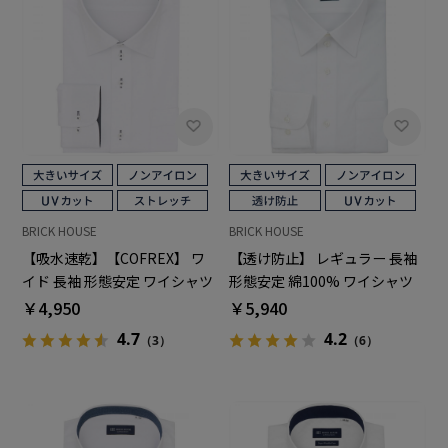
BRICK HOUSE
BRICK HOUSE
【吸水速乾】【COFREX】 ワ
【透け防止】 レギュラー 長袖
イド 長袖 形態安定 ワイシャツ
形態安定 綿100% ワイシャツ
大きいサイズ
白無地 大きいサイズ
￥4,950
￥5,940
4.7
4.2
（3）
（6）