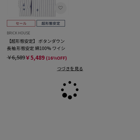
BRICK HOUSE
【超形態安定】 ボタンダウン
長袖 形態安定 綿100% ワイシ
ャツ
￥6,589
￥5,489
(16%OFF)
つづきを見る
読
み