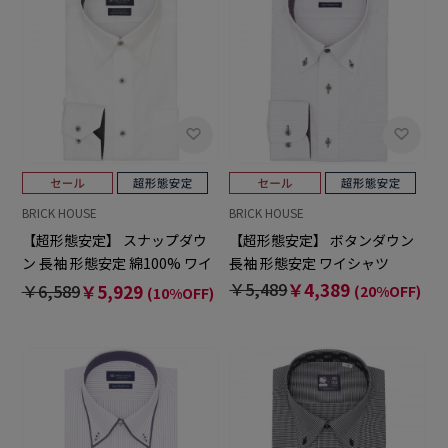
BRICK HOUSE
BRICK HOUSE
【超形態安定】 スナップダウ
【超形態安定】 ボタンダウン
ン 長袖 形態安定 綿100% ワイ
長袖 形態安定 ワイシャツ
シャツ
￥5,489
￥4,389
￥6,589
￥5,929
(20%OFF)
(10%OFF)