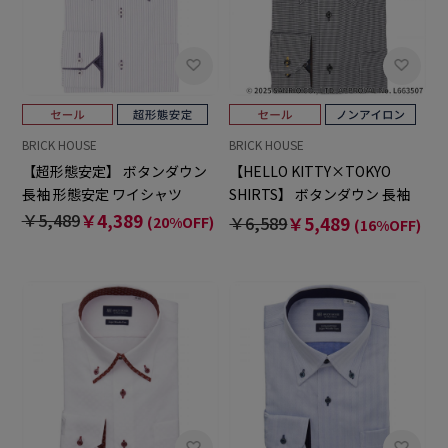
BRICK HOUSE
BRICK HOUSE
【超形態安定】 ボタンダウン
【HELLO KITTY×TOKYO
長袖 形態安定 ワイシャツ
SHIRTS】 ボタンダウン 長袖
形態安定 ワイシャツ
￥5,489
￥4,389
￥6,589
￥5,489
(20%OFF)
(16%OFF)