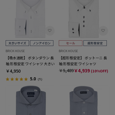
BRICK HOUSE
BRICK HOUSE
【吸水速乾】 ボタンダウン 長
【超形態安定】 ボットーニ 長
袖 形態安定 ワイシャツ 大きい
袖 形態安定 ワイシャツ
サイズ
￥5,489
￥4,939
￥4,950
(10%OFF)
5.0
（1）