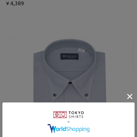
￥4,389